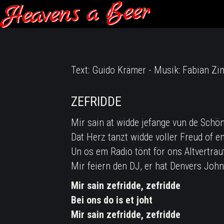
Text: Guido Krämer - Musik: Fabian Z
ZEFRIDDE
Mir sain at widde jefange vun de Schön
Dat Herz tanzt widde voller Freud of em
Un os em Radio tönt för ons Altvertrau
Mir feiern den DJ, er hat Denvers Joh
Mir sain zefridde, zefridde
Bei ons do is et joht
Mir sain zefridde, zefridde