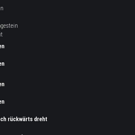
in
gestein
it
en
en
en
en
ich rückwärts dreht